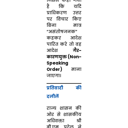
जिसमें कहा गया
है कि यदि
प्राधिकरण उत्तर
पर विचार किए
बिना मात्र
“असंतोषजनक”
कहकर आदेश
पारित करे तो वह
आदेश
गैर-
कारणयुक्त (Non-
Speaking
Order)
माना
जाएगा।
प्रतिवादी की
दलीलें
राज्य शासन की
ओर से शासकीय
अधिवक्ता श्री
बी.एम. पटेल ने