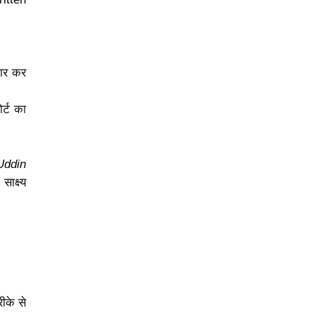
कार कर
र्ट का
Uddin
साक्ष्य
ीके से