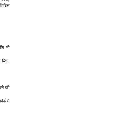
 सिविल
शि भी
र किए,
रने की
र्ड में