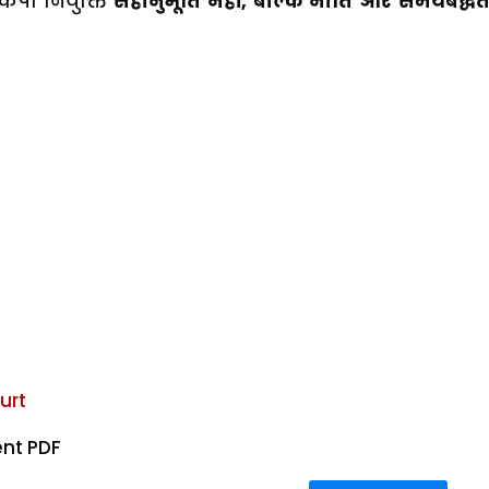
कंपा नियुक्ति
सहानुभूति नहीं, बल्कि नीति और समयबद्धत
urt
nt PDF