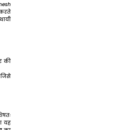
mesh
 करते
्थायी
र की
 जिसे
शेषतः
ला यह