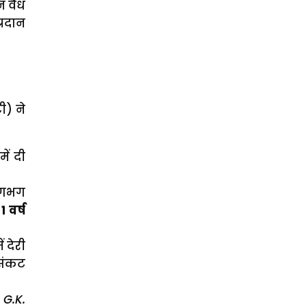
न वैध
्रदान
ी) ने
ें दी
 लगभग
न
1 वर्ष
ं देरी
 संकट
 G.K.