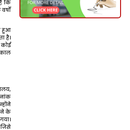
है कि
र्षों
ब हुआ
ा है।
ि कोई
्काल
यालय,
िनांक
होंने
ने के
गया।
 जिसे