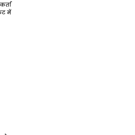
र्ता
ट में