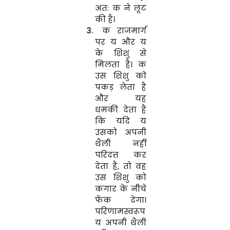
अत: क ने लूट
की है।
क राजमार्ग
पर य और य
के शिशु से
मिलता है। क
उस शिशु को
पकड़ लेता है
और यह
धमकी देता है
कि यदि य
उसको अपनी
थैली नहीं
परिदत्त कर
देता है, तो वह
उस शिशु को
कगार के नीचे
फेंक देगा।
परिणामस्वरूप
य अपनी थैली