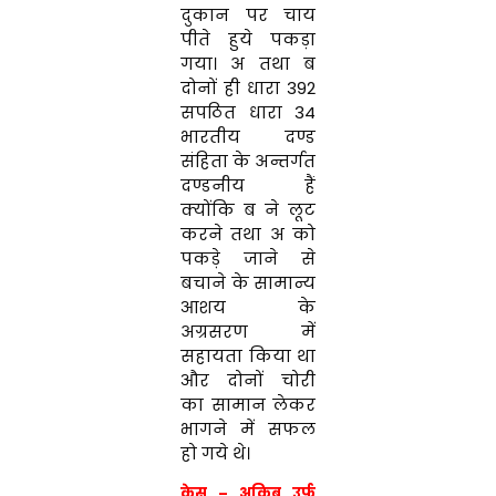
दुकान पर चाय
पीते हुये पकड़ा
गया। अ तथा ब
दोनों ही धारा 392
सपठित धारा 34
भारतीय दण्ड
संहिता के अन्तर्गत
दण्डनीय हैं
क्योंकि ब ने लूट
करने तथा अ को
पकड़े जाने से
बचाने के सामान्य
आशय के
अग्रसरण में
सहायता किया था
और दोनों चोरी
का सामान लेकर
भागने में सफल
हो गये थे।
केस – अकिब उर्फ