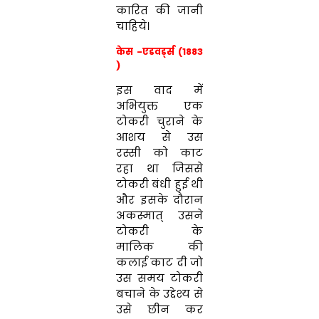
कारित की जानी
चाहिये।
केस -एडवर्ड्स (1883
)
इस वाद में
अभियुक्त एक
टोकरी चुराने के
आशय से उस
रस्सी को काट
रहा था जिससे
टोकरी बंधी हुई थी
और इसके दौरान
अकस्मात् उसने
टोकरी के
मालिक की
कलाई काट दी जो
उस समय टोकरी
बचाने के उद्देश्य से
उसे छीन कर