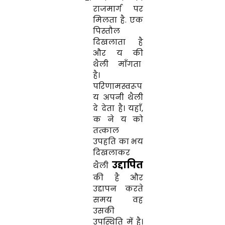
राजमार्ग पर
मिलता है. एक
पिस्तौल
दिखलाता है
और य की
थैली माँगता
है।
परिणामस्वरूप
य अपनी थैली
दे देता है। यहाँ,
क ने य को
तत्काल
उपहति का भय
दिखलाकर
उद्दापित
थैली
की है और
उद्दापन करते
समय वह
उसकी
उपस्थिति में है।