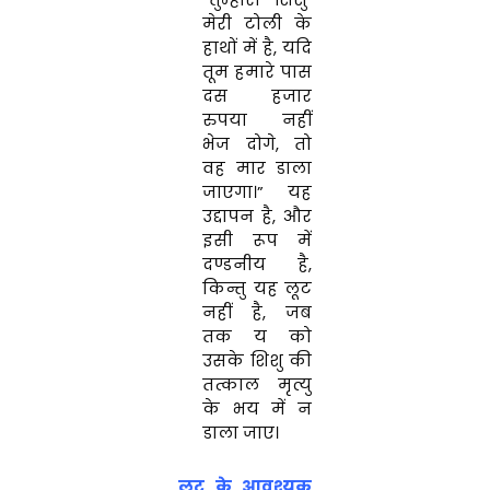
मेरी टोली के
हाथों में है, यदि
तूम हमारे पास
दस हजार
रुपया नहीं
भेज दोगे, तो
वह मार डाला
जाएगा।” यह
उद्दापन है, और
इसी रूप में
दण्डनीय है,
किन्तु यह लूट
नहीं है, जब
तक य को
उसके शिशु की
तत्काल मृत्यु
के भय में न
डाला जाए।
लूट
के आवश्यक