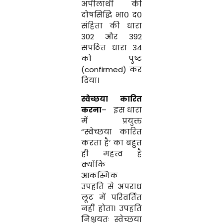
अपीलार्थी की
दोषसिद्धि भा० द०
संहिता
की धारा
302 और 392
सपठित धारा 34
को पुष्ट
(confirmed) कर
दिया।
स्वेच्छया कारित
करना
– इस धारा
में प्रयुक्त
“स्वेच्छया कारित
करता है’ का बहुत
ही महत्व है
क्योंकि
आकस्मिक
उपहति से अपराध
लूट में परिवर्तित
नहीं होता। उपहति
निश्चयतः स्वेच्छया