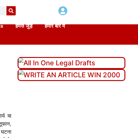
ts
हमसे जुड़े
हमारे बारे में
र्य या
तूफान,
ि घटना