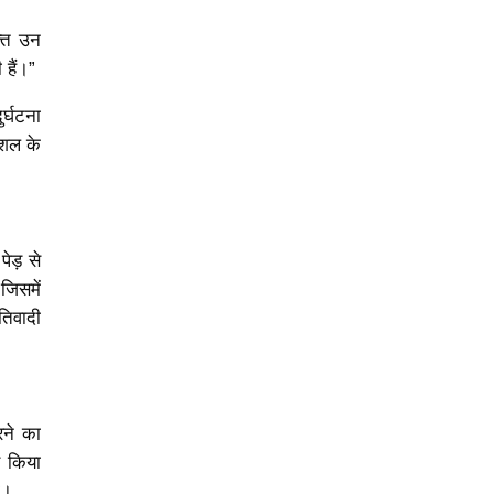
्ति उन
हैं।”
र्घटना
ौशल के
ेड़ से
जिसमें
रतिवादी
रने का
र किया
ी।