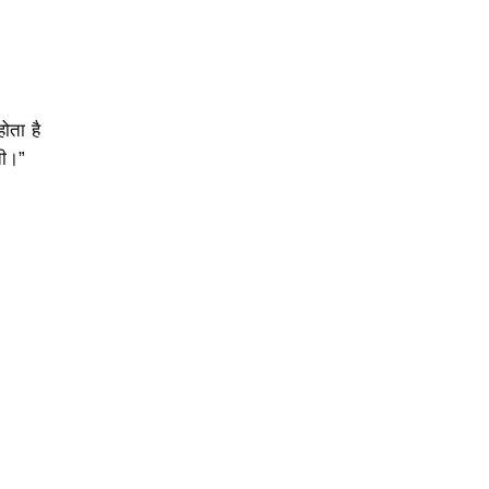
ोता है
ती।”