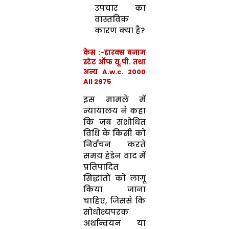
उपचार का
वास्तविक
कारण क्या है?
केस :-हारक्स बनाम
स्टेट ऑफ यू.पी. तथा
अन्य A.w.c. 2000
All 2975
इस मामले में
न्यायालय ने कहा
कि जब संशोधित
विधि के किसी को
निर्वचन करते
समय हेडेन वाद में
प्रतिपादित
सिद्धांतों को लागू
किया जाना
चाहिए, जिससे कि
सोधोश्यपरक
अर्थान्वयन या