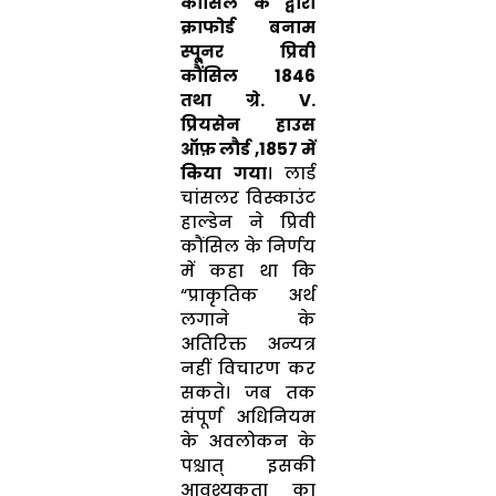
कौंसिल के द्वारा
क्राफोर्ड बनाम
स्पू्नर प्रिवी
कौंसिल 1846
तथा ग्रे. V.
प्रियसेन हाउस
ऑफ़ लौर्ड ,1857 में
किया गया
। लार्ड
चांसलर विस्काउंट
हाल्डेन ने प्रिवी
कौंसिल के निर्णय
में कहा था कि
“प्राकृतिक अर्थ
लगाने के
अतिरिक्त अन्यत्र
नहीं विचारण कर
सकते। जब तक
संपूर्ण अधिनियम
के अवलोकन के
पश्चात् इसकी
आवश्यकता का