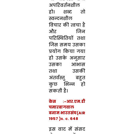
अपरिवर्तनशील
हो। शब्द तो
स्वन्दनशील
विचार की त्वचा है
और जिन
परिस्थितियों तथा
जिस समय उसका
प्रयोग किया गया
हो उसके अनुसार
उसका आभास
तथा उसकी
अंतर्वस्तु बहुत
कुछ भिन्न हो
सकती है।
केस :-आर.एम.डी
चमारबागवाल
बनाम भारतसंघ(AIR
1957 )s. c. 648
इस वाद में संसद