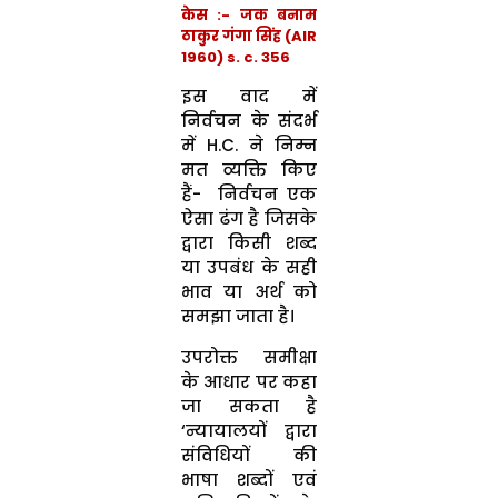
केस :- जक बनाम
ठाकुर गंगा सिंह (AIR
1960) s. c. 356
इस वाद में
निर्वचन के संदर्भ
में H.C. ने निम्न
मत व्यक्ति किए
हैं- निर्वचन एक
ऐसा ढंग है जिसके
द्वारा किसी शब्द
या उपबंध के सही
भाव या अर्थ को
समझा जाता है।
उपरोक्त समीक्षा
के आधार पर कहा
जा सकता है
‘न्यायालयों द्वारा
संविधियों की
भाषा शब्दों एवं