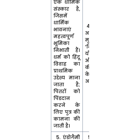
एक धार्मिक
संस्कार है,
जिसमें
धार्मिक
4. लक्ष्य और
भावनाएं
आदर्श –
महत्वपूर्ण
मुस्लिम
भूमिका
‘निकाह’
निभाती हैं।
यौन भूख
धर्म को हिंदू
और प्रजनन
विवाह का
की संतुष्टि
प्राथमिक
के लिए एक
उद्देश्य माना
अनुबंध है।
जाता है;
पितरों को
पिंडदान
करने के
लिए पुत्र की
कामना की
जाती है।
5. एंडोगैमी
5. एंडोगैमी