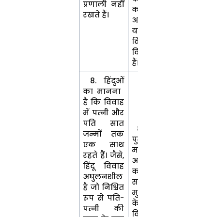
प्रणाली नहीं
करते हैं और
रखते हैं।
अनियमित
या शून्य
विवाह का
विचार रखते
हैं।
8. हिंदुओं
का मानना ​​
है कि विवाह
में पत्नी और
पति सात
8. मुस्लिम
जन्मों तक
पुरुष अपनी
एक साथ
मर्जी से
रहते हैं। जैसे,
अपनी पत्नी
हिंदू विवाह
को तलाक दे
अघुलनशील
सकता है।
है जो निश्चित
मुसलमानों
रूप से पति-
के बीच
पत्नी की
विवाह के