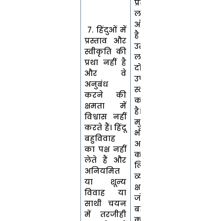
प्रस्ताव
लड़के की
ओर से आता
7. हिंदुओं में
है और उसे
प्रस्ताव और
उसी बैठक में
स्वीकृति की
लड़की को
प्रथा नहीं है
दो गवाहों की
और वे
उपस्थिति में
अनुबंध
स्वीकार
करने की
करना होता
क्षमता में
है।
विश्वास नहीं
मुसलमान
करते हैं। हिंदू
भी विवाह
बहुविवाह
अनुबंध
का पक्ष नहीं
करने के
लेते हैं और
लिए एक
अनियमित
व्यक्ति की
या शून्य
क्षमता पर
विवाह या
जोर देते हैं। वे
साथी चयन
बहुविवाह
में तरजीही
का अभ्यास