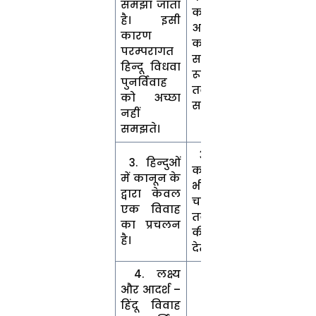
समझा जाता
कभी भी
है। इसी
अपनी पत्नी
कारण
को
परम्परागत
सामाजिक
हिन्दू विधवा
रूप से
पुनर्विवाह
तलाक दे
को अच्छा
सकता है ।
नहीं
समझते।
3. मुस्लिम
3. हिन्दुओं
कानून आज
में कानून के
भी पुरुष को
द्वारा केवल
चार पत्नियाँ
एक विवाह
तक रखने
का प्रचलन
की अनुमति
है।
देते हैं।
4. लक्ष्य
और आदर्श –
हिंदू विवाह