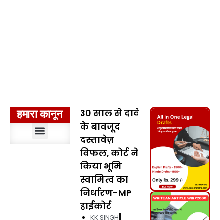
30 साल से दावे
हमारा कानून
के बावजूद
दस्तावेज़
संवैधानिक विधि
भारतीय दंड विधि
दंड प्रक्रिया विधि
सिविल प्रक्रिया विधि
मुस्लिम विधि
अपकृत्य विधि
पर्यावरण विधि
प्रशासनिक विधि
मानवाधिकार विधि
बौद्धिक संपदा अधिकार विधि
कानूनों का निर्वचन
मध्यप्रदेश कानून
विफल, कोर्ट ने
किया भूमि
स्वामित्व का
निर्धारण-MP
हाईकोर्ट
KK SINGH