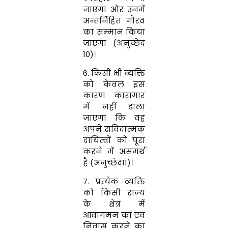
जाएगा और उनमें
अन्‍तर्निहित गौरव
का सम्‍मान किया
जाएगा (अनुच्छेद
10)।
6. किसी भी व्‍यक्ति
को केवल इस
कारण कारागार
में नहीं डाला
जाएगा कि वह
अपने संविदात्‍मक
दायित्‍वों को पूरा
करने में असमर्थ
है (अनुच्छेद
11)
।
7. प्रत्‍येक व्‍यक्ति
को किसी राज्‍य
के क्षेत्र में
आवागमन का एवं
निवास करने का