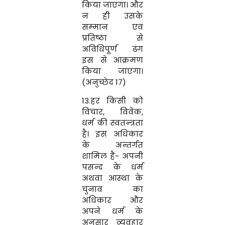
किया जाएगा। और
न ही उसके
सम्‍मान एवं
प्रतिष्‍ठा से
अविधिपूर्ण ढंग
इस से आक्रमण
किया जाएगा।
(अनुच्छेद 17)
13.हर किसी को
विचार
,
विवेक
,
धर्म की स्‍वतन्‍त्रता
है। इस अधिकार
के अन्‍तर्गत
शामिल हैं- अपनी
पसन्‍द के धर्म
अथवा आस्‍था के
चुनाव का
अधिकार और
अपने धर्म के
अनुसार व्‍यवहार