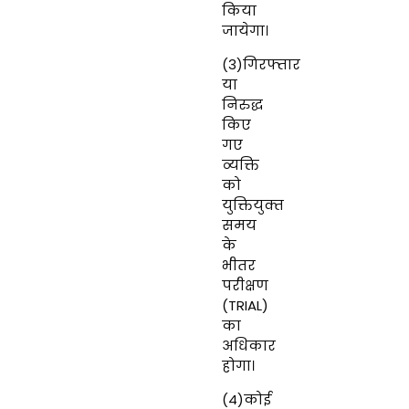
किया
जायेगा।
(3)गिरफ्तार
या
निरुद्ध
किए
गए
व्‍यक्ति
को
युक्तियुक्‍त
समय
के
भीतर
परीक्षण
(
TRIAL
)
का
अधिकार
होगा।
(4)कोई