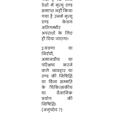
देशों में मृत्‍यु दण्‍ड
समाप्‍त नहीं किया
गया है उनमें मृत्‍यु
दण्‍ड केवल
अतिगम्‍भीर
अपराधों के लिए
ही दिया जाएगा।
2.यंत्रणा या
निर्दयी
,
अमानवीय या
परिभ्रष्‍ट करने
वाले व्‍यवहार या
दण्‍ड की निषिद्धि
या बिना सम्‍मति
के चिकित्‍सकीय
या वैज्ञानिक
प्रयोग की
निषिद्धि।
(अनुच्छेद 7)