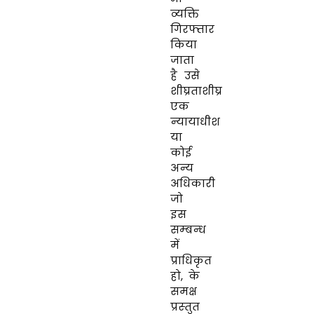
व्‍यक्ति
गिरफ्तार
किया
जाता
है उसे
शीघ्रताशीघ्र
एक
न्‍यायाधीश
या
कोई
अन्‍य
अधिकारी
जो
इस
सम्‍बन्‍ध
में
प्राधिकृत
हो
,
के
समक्ष
प्रस्‍तुत