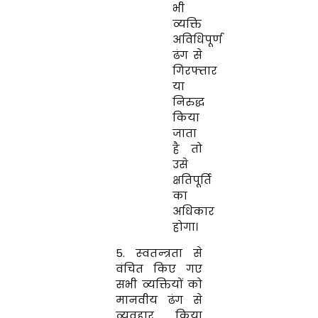
भी
व्‍यक्ति
अविधिपूर्ण
ढंग से
गिरफ्तार
या
निरुद्ध
किया
जाता
है तो
उसे
क्षतिपूर्ति
का
अधिकार
होगा।
5. स्‍वतन्‍त्रता से
वंचित किए गए
सभी व्‍यक्तियों को
मानवीय ढंग से
व्‍यवहार किया