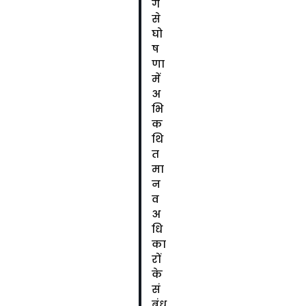
ग
से
घो
ष
णा
में
अ
भि
क
थि
त
मा
न
व
अ
धि
का
रों
के
सं
बंध