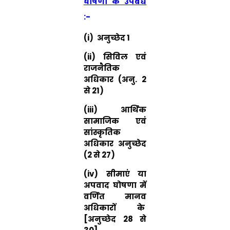
घोषणा के उपबंध
:-
(i)
अनुच्छेद
1
(ii)
सिविल एवं
राजनैतिक
अधिकार (अनु.
2
से
21)
(iii)
आर्थिक
सामाजिक एवं
सांस्कृतिक
अधिकार अनुच्छेद
(2
से
27)
(iv)
सीमाएं या
अपवाद घोषणा में
वर्णित मानव
अधिकारों के
[
अनुच्छेद
28
से