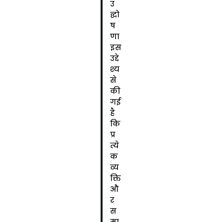
उ
द्घो
ष
णा
इस
उद्दे
श्य
से
की
गई
है
कि
प्र
त्ये
क
व्य
क्ति
औ
र
स
मा