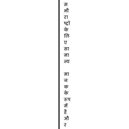
स
भी
रा
ष्ट्रों
के
लि
ए
सा
मा
न्य
मा
न
क
के
रूप
में
हैं
औ
र