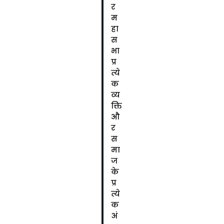
र
म
हा
स
भा
प्र
त्ये
क
व्य
क्ति
औ
र
स
मा
ज
के
प्र
त्ये
क
अं