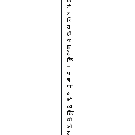
ल
ने
उ
चि
त
ही
क
हा
है
कि
–
घो
ष
णा
स
भी
व्य
क्ति
यों
औ
र