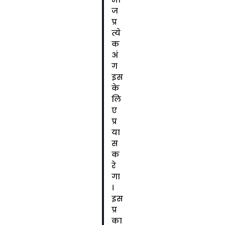
ज
प्र
त्ये
क
अं
ग
इस
के
लि
ए
प्र
या
स
क
रे
गा
।
इस
प्र
का