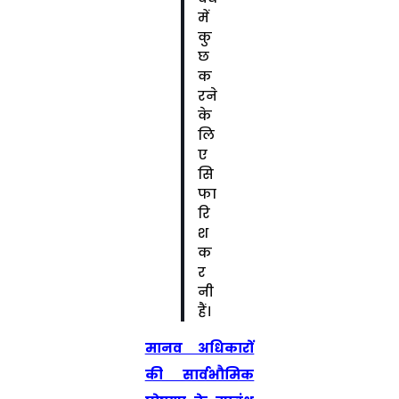
में
कु
छ
क
रने
के
लि
ए
सि
फा
रि
श
क
र
नी
हैं।
मानव अधिकारों
की सार्वभौमिक