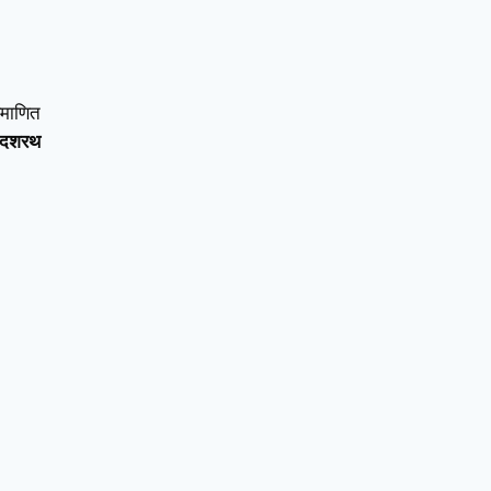
्रमाणित
) दशरथ