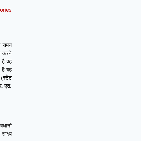
ा 407
IPC की धारा 406
क्या है ?
tories
उस समय
ी करने
 है वह
 है यह
 (
स्टेट
र. एस.
ावधानों
ाक्ष्य