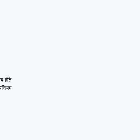
य होते
धिनियम