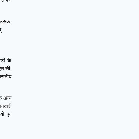
 सामने
ा उसका
8
)
्टी के
एस.सी.
्वसनीय
ि अन्य
ानदारी
ों एवं