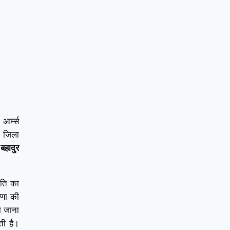
आर्म्स
 जिला
बहादुर
मति का
रणा की
ा जाना
ती है।