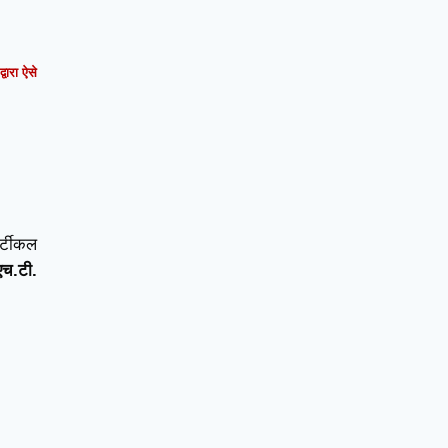
वारा ऐसे
र्टीकल
एच.टी.