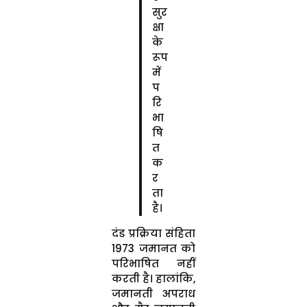
सुर
क्षा
के
रूप
में
प
रि
भा
षि
त
क
र
ता
है।
दंड प्रक्रिया संहिता
1973 जमानत को
परिभाषित नहीं
करती है। हालांकि,
जमानती अपराध