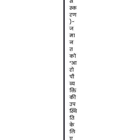
सं
स्क
रण
)-
ज
मा
न
त
को
“आ
रो
पी
व्य
क्ति
की
उप
स्थि
ति
के
लि
ए