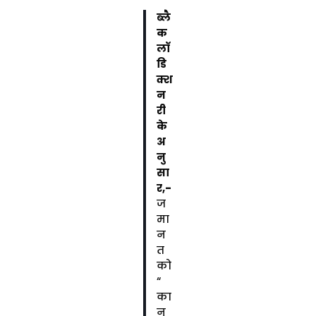
ब्लै
क
लॉ
डि
क्श
न
री
के
अ
नु
सा
र,-
ज
मा
न
त
को
“
का
नू