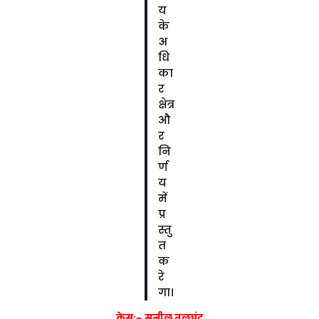
य
के
अ
धि
का
र
क्षेत्र
औ
र
नि
र्ण
य
में
प्र
स्तु
त
क
रे
गा।
केस:- सुनील तुलचंद