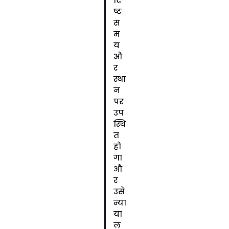
र्दि
ष्ट
स
म
य
औ
र
स्था
न
पर
उप
स्थि
त
हो
गा
औ
र
उसे
न्या
या
ल