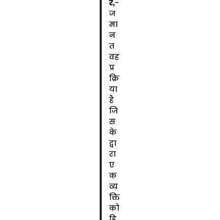
र,
-
ज
मा
न
त
वह
प्र
क्रि
या
है
जि
स
के
द्वा
रा
ए
क
व्य
क्ति
को
हि