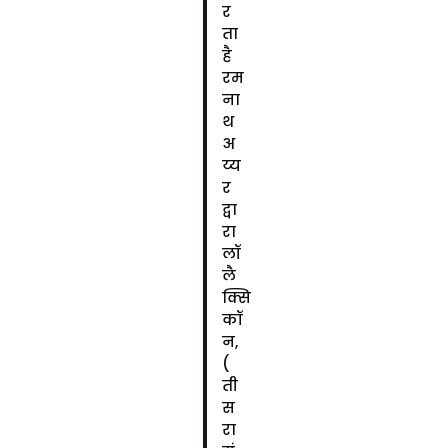
र
ता
है
रम
ना
थ
अ
य्य
र
द्वा
रा
लॉ
लै
क्सि
कॉ
न,
(
ती
स
रा