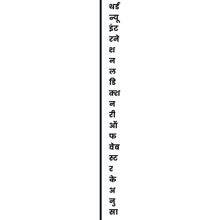
थर्ड
न्यू
इंट
रने
श
न
ल
डि
क्श
न
री
ऑ
फ
वेब
स्ट
र
के
अ
नु
सा