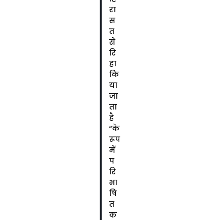
रा
स
त
से
रि
हा
कि
या
जा
ता
है
“के
रूप
में
प
रि
भा
षि
त
क