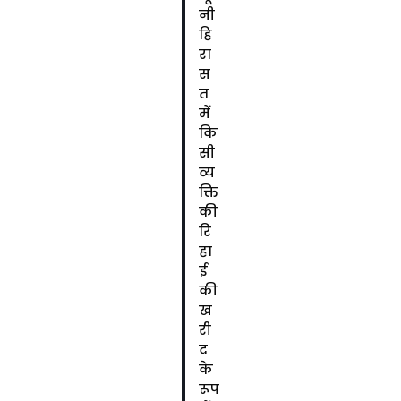
नी
हि
रा
स
त
में
कि
सी
व्य
क्ति
की
रि
हा
ई
की
ख
री
द
के
रूप