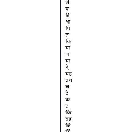
में
प
रि
भा
षि
त
कि
या
ग
या
है,
यह
वच
न
दे
क
र
कि
वह
नि