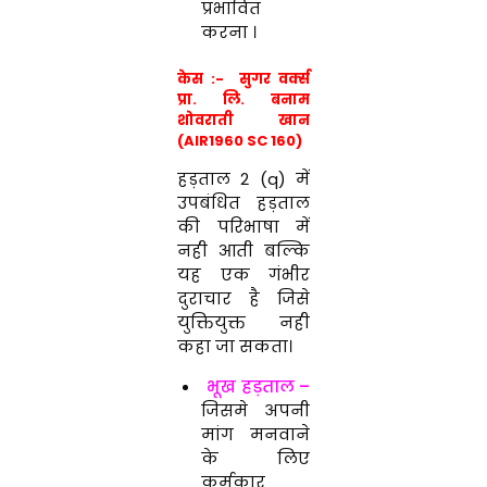
प्रभावित
करना ।
केस :- सुगर वर्क्स
प्रा. लि. बनाम
शोवराती खान
(AIR1960 SC 160)
हड़ताल 2 (q) में
उपबंधित हड़ताल
की परिभाषा में
नही आती बल्कि
यह एक गंभीर
दुराचार है जिसे
युक्तियुक्त नही
कहा जा सकता।
भूख हड़ताल –
जिसमे अपनी
मांग मनवाने
के लिए
कर्मकार