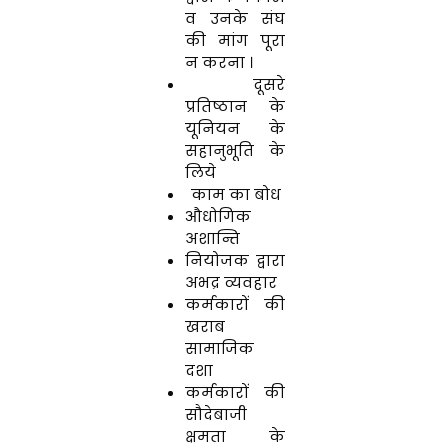
व उनके संघ
की मांग पूरा
न करना ।
दूसरे
प्रतिष्ठान के
यूनियन के
सहानुभूति के
लिये
काम का बोध
औधोगिक
अशान्ति
नियोजक द्वारा
अभद्र व्यवहार
कर्मकारों की
खराब
सामाजिक
दशा
कर्मकारों की
सौदेबाजी
क्षमता के