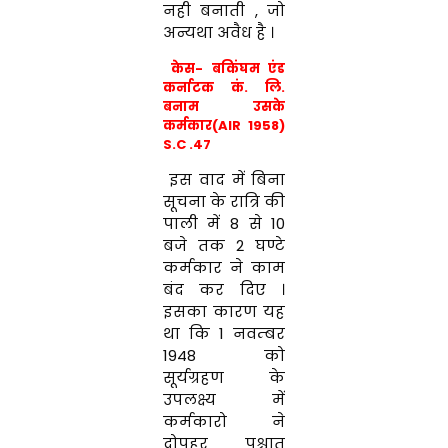
नही बनाती , जो
अन्यथा अवैध है ।
केस- बकिंघम एंड
कर्नाटक कं. लि.
बनाम
उसके
कर्मकार(AIR 1958)
S.C .47
इस वाद में बिना
सूचना के रात्रि की
पाली में 8 से 10
बजे तक 2 घण्टे
कर्मकार ने काम
बंद कर दिए ।
इसका कारण यह
था कि 1 नवम्बर
1948 को
सूर्यग्रहण के
उपलक्ष्य में
कर्मकारो ने
दोपहर पश्चात