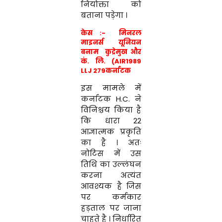
नियोक्ता को
बताना पड़ेगा ।
केस :-
मिनरल
माइनर्स यूनियन
बनाम
कुद्रेमुख और
कं. लि. (AIR1989
LLJ 279कर्नाटक
इस मामले में
कर्नाटक H.C. ने
विनिश्चय किया है
कि धारा 22
आज्ञात्मक प्रकृति
का है । अतः
नोटिस में उस
तिथि का उल्लंघन
करना अत्यंत
आवश्यक है जिस
पर कर्मकार
हड़ताल पर जाना
चाहते है । निर्धारित