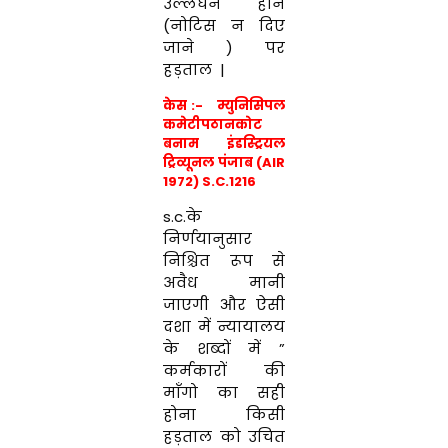
उल्लंघन होने
(नोटिस न दिए
जाने ) पर
हड़ताल |
केस :-
म्युनिसिपल
कमेटीपठानकोट
बनाम
इंडस्ट्रियल
ट्रिव्यूनल पंजाब (AIR
1972) S.C.1216
s.c.के
निर्णयानुसार
निश्चित रूप से
अवैध मानी
जाएगी और ऐसी
दशा में न्यायालय
के शब्दों में ”
कर्मकारों की
माँगो का सही
होना किसी
हड़ताल को उचित