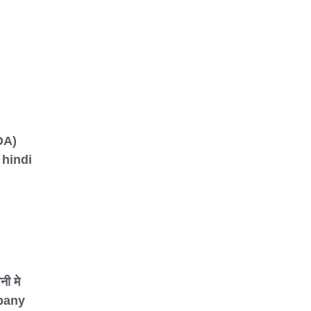
OA)
 hindi
ी मे
mpany