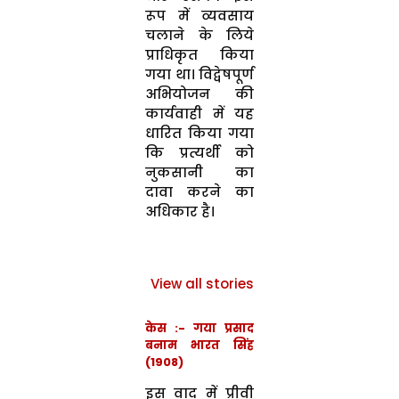
रूप में व्यवसाय
चलाने के लिये
प्राधिकृत किया
गया था। विद्वेषपूर्ण
अभियोजन की
कार्यवाही में यह
धारित किया गया
कि प्रत्यर्थी को
नुकसानी का
दावा करने का
अधिकार है।
भारतीय न्याय
टू-फिंगर टेस्ट
संहिता चर्चा में
सुप्रीम कोर्ट
View all stories
क्यों है ?
रोक
केस :- गया प्रसाद
बनाम भारत सिंह
(1908)
इस वाद में प्रीवी